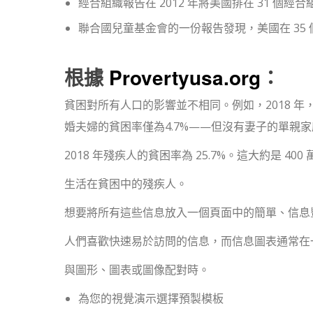
經合組織報告在 2012 年將美國排在 31 個
聯合國兒童基金會的一份報告發現，美國在 35 
根據
Provertyusa.org
：
貧困對所有人口的影響並不相同。例如，2018 年，1
婚夫婦的貧困率僅為4.7%——但沒有妻子的單親家庭
2018 年殘疾人的貧困率為 25.7%。這大約是 400 
生活在貧困中的殘疾人。
想要將所有這些信息放入一個頁面中的簡單、信息豐富的報
人們喜歡快速易於訪問的信息，而信息圖表通常在
與圖形、圖表或圖像配對時。
為您的視覺演示選擇預製模板