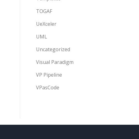
TOGAF
UeXceler
UML
Uncategorized
Visual Paradigm
VP Pipeline
VPasCode