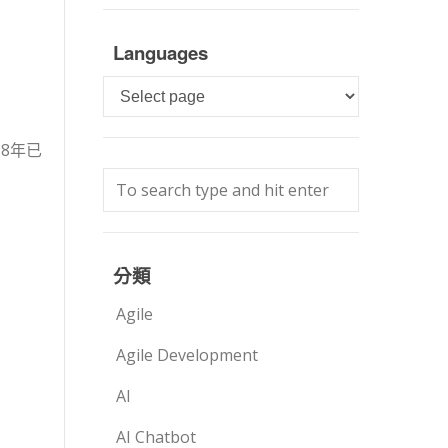
。
Languages
Languages
18年已
分類
Agile
Agile Development
AI
AI Chatbot