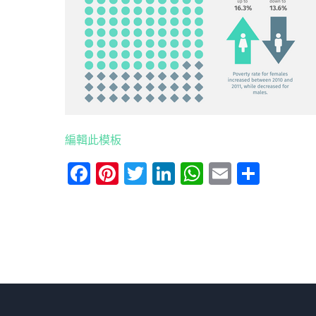
編輯此模板
Facebook
Pinterest
Twitter
LinkedIn
WhatsApp
Email
分
享