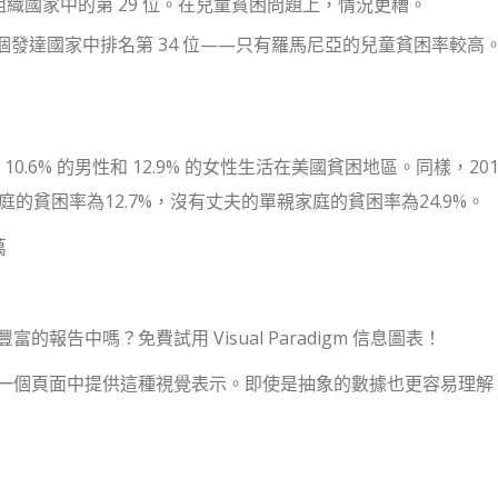
經合組織國家中的第 29 位。在兒童貧困問題上，情況更糟。
個發達國家中排名第 34 位——只有羅馬尼亞的兒童貧困率較高
0.6% 的男性和 12.9% 的女性生活在美國貧困地區。同樣，20
的貧困率為12.7%，沒有丈夫的單親家庭的貧困率為24.9%。
萬
告中嗎？免費試用 Visual Paradigm 信息圖表！
一個頁面中提供這種視覺表示。即使是抽象的數據也更容易理解