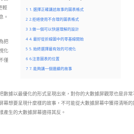
更輕
1
1. 選擇正確講述故事的圖表格式
息。
2
2.拒絕使用不合理的圖表格式
3
3.做一個可以快速理解的設計
4
4. 最好從折線圖中的零基線開始
為把
5
5. 始終選擇最有效的可視化
視化
6
6.注意圖表的位置
不僅
7
7. 能夠講一個連續的故事
把數據以最優化的形式呈現出來，對你的大數據屏觀眾也是非常
屏幕想要呈現什麼樣的故事，不可能從大數據屏幕中獲得清晰的
樣產生的大數據屏幕適得其反。