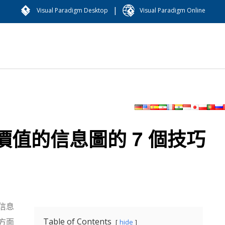
|
Visual Paradigm Desktop
Visual Paradigm Online
值的信息圖的 7 個技巧
信息
Table of Contents
方面
hide