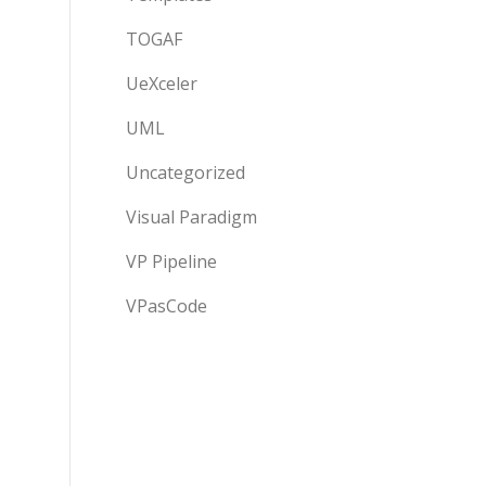
TOGAF
UeXceler
UML
Uncategorized
Visual Paradigm
VP Pipeline
VPasCode