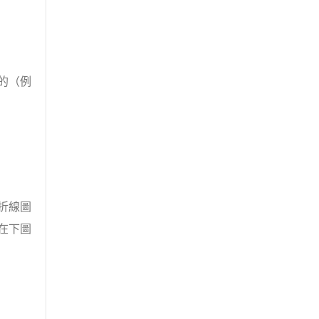
的（例
折線圖
在下圖