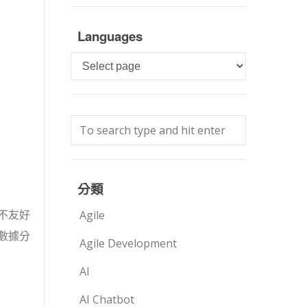
Languages
Languages
分類
不友好
Agile
數據分
Agile Development
AI
AI Chatbot