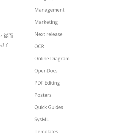
Management
Marketing
Next release
，從而
切了
OCR
Online Diagram
OpenDocs
PDF Editing
Posters
Quick Guides
SysML
Templates