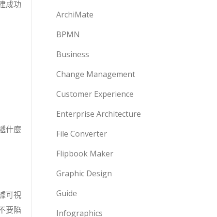
建成功
ArchiMate
BPMN
Business
Change Management
Customer Experience
Enterprise Architecture
遞什麼
File Converter
Flipbook Maker
Graphic Design
Guide
據可視
不要陷
Infographics