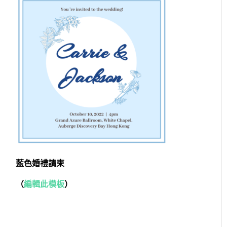
藍色婚禮請柬
（
編輯此模板
）