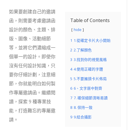
如果要創建自己的邀請
Table of Contents
函，則需要考慮邀請函
設計的顏色、主題、排
hide
版、圖像、活動細節
1
1.從確定卡片大小開始
等，並將它們濃縮成一
2
2.了解顏色
個單一的設計。即使你
3
3.找到你的視覺風格
沒有任何設計知識，只
4
4.使用正確的字體
要你仔細計劃，注意細
5
5.不要擁擠卡片佈局
節，你就能明白如何製
6
6、文字居中對齊
作專屬邀請函。繼續閱
7
7. 確保細節清晰易讀
讀，探索 9 種專業技
8
8. 保持一致
能，打造難忘的專屬邀
9
9.結合攝影
請。