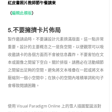
紅皮書照片教師節午餐請柬
（
編輯此模板
）
5.不要擁擠卡片佈局
製作邀請函時，不要讓設計元素擠滿版面，這一點非常
重要。設計的主要概念之一是負空間，以便觀眾可以吸
收邀請卡的各個方面而不會被信息轟炸。不要害怕在文
本或圖像之間留下空白。關於排版，請務必在活動細節
之間留出足夠的空間。避免將文本堆疊在一起或將文本
壓縮到一個小空間中；在狹小的空間內堆積單詞和句子
會導致閱讀困難。
使用 Visual Paradigm Online 上的雪人插圖聖誕派對