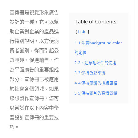
宣傳冊是視覺形象廣告
Table of Contents
設計的一種，它可以幫
助企業對企業的產品進
hide
行特別說明，以方便消
1
1.注意background-color
費者識別，從而引起公
的定位
眾興趣，促進銷售。作
2
2、注意毛坯件的使用
為平面廣告的重要組成
3
3.保持色彩平衡
部分，宣傳冊已被應用
4
4.保持簡潔的排版風格
於社會各個領域。如果
5
5.保持圖片的高清質量
您想製作宣傳冊，您可
以嘗試在以下內容中學
習設計宣傳冊的重要技
巧。