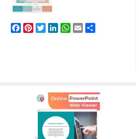
Facebook
Pinterest
Twitter
LinkedIn
WhatsApp
Email
分
享