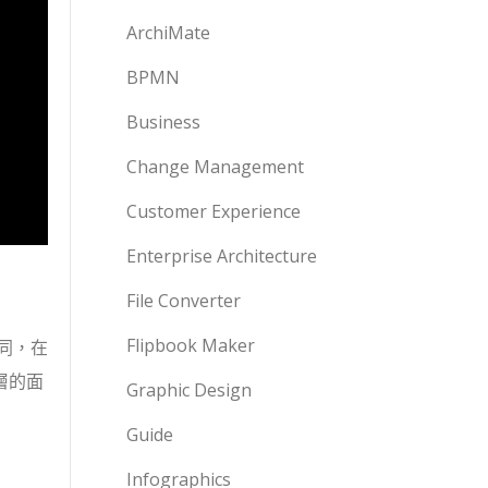
ArchiMate
BPMN
Business
Change Management
Customer Experience
Enterprise Architecture
File Converter
Flipbook Maker
同，在
層的面
Graphic Design
Guide
Infographics