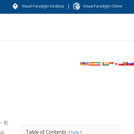
|
Visual Paradigm Desktop
Visual Paradigm Online
，形
Table of Contents
l
hide