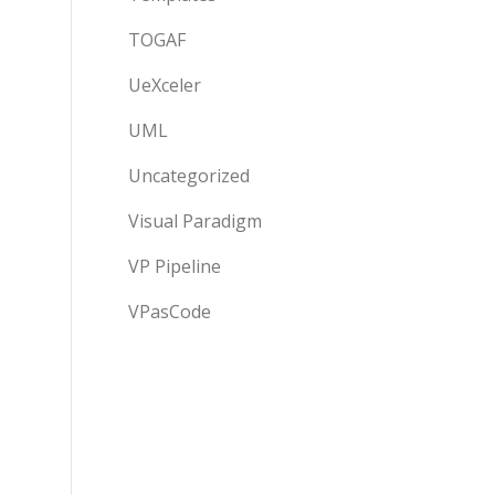
TOGAF
UeXceler
UML
Uncategorized
Visual Paradigm
VP Pipeline
VPasCode