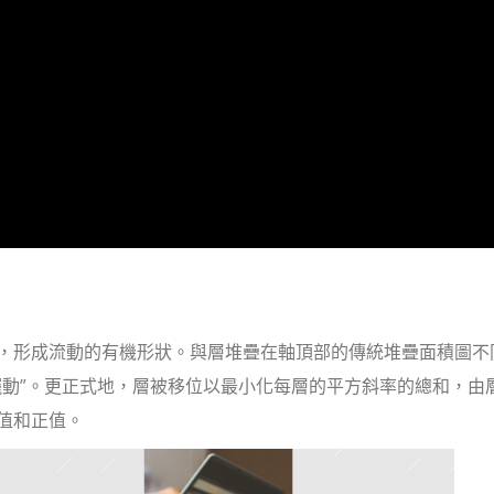
，形成流動的有機形狀。與層堆疊在軸頂部的傳統堆疊面積圖不
擺動”。更正式地，層被移位以最小化每層的平方斜率的總和，由
值和正值。