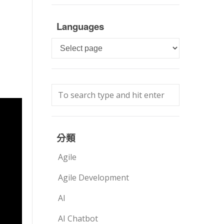
Languages
Languages
分類
Agile
Agile Development
AI
AI Chatbot