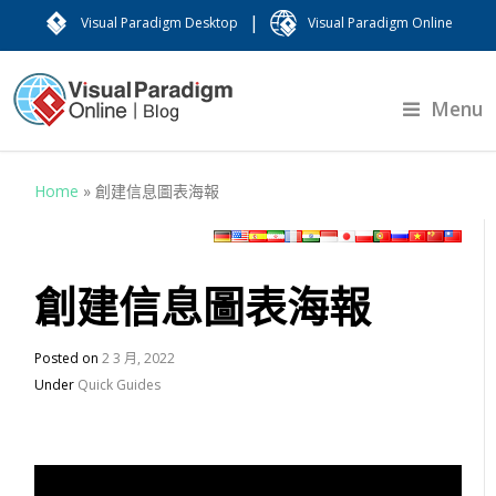
|
Visual Paradigm Desktop
Visual Paradigm Online
Menu
Home
»
創建信息圖表海報
創建信息圖表海報
Posted on
2 3 月, 2022
Under
Quick Guides