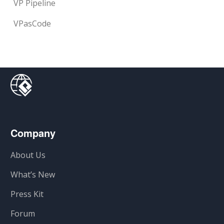
VP Pipeline
VPasCode
Company
About Us
What’s New
Press Kit
Forum