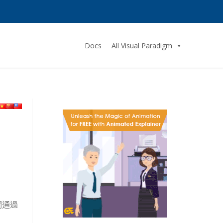
Docs
All Visual Paradigm
們通過