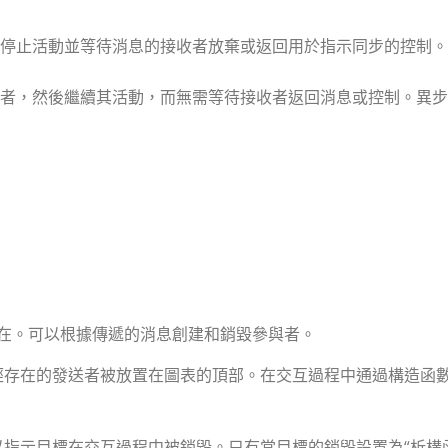
停止活動並等待消息的接收者放棄或返回用於指示同步的控制。
者，然後繼續其活動，而無需等待接收者返回消息或控制。異步
在。可以根據傳遞的消息創建和銷毀參與者。
經存在的發送者被放置在圖表的頂部。在交互過程中通過構造函
以指示目標在交互過程中被銷毀。只有當目標的銷毀設置為“析構