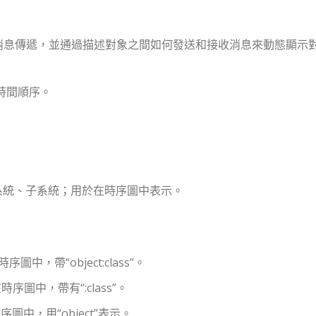
消息傳遞，並通過描述對象之間如何發送和接收消息來動態顯示
時間順序。
其他系統、子系統；用於在時序圖中表示。
序圖中，帶“object:class”。
序圖中，帶有“:class”。
時序圖中，用“object”表示。