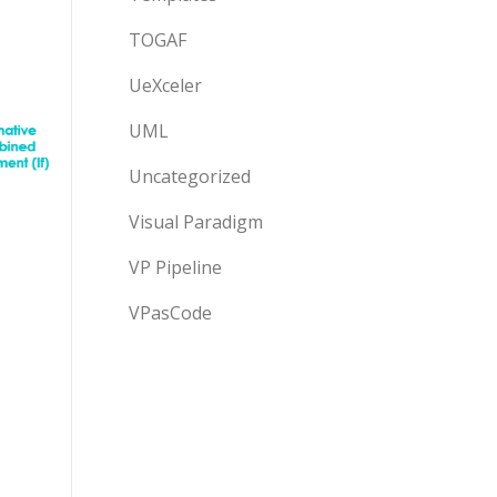
TOGAF
UeXceler
UML
Uncategorized
Visual Paradigm
VP Pipeline
VPasCode