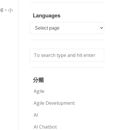
掉。小
Languages
Languages
分類
Agile
Agile Development
AI
AI Chatbot