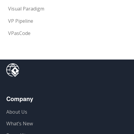
Visual Paradigm
VP Pipeline
VPasCode
Company
About Us
What’s New