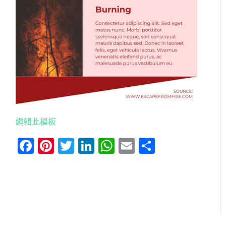
編輯此模板
Facebook
Pinterest
Twitter
LinkedIn
WhatsApp
Email
分
享