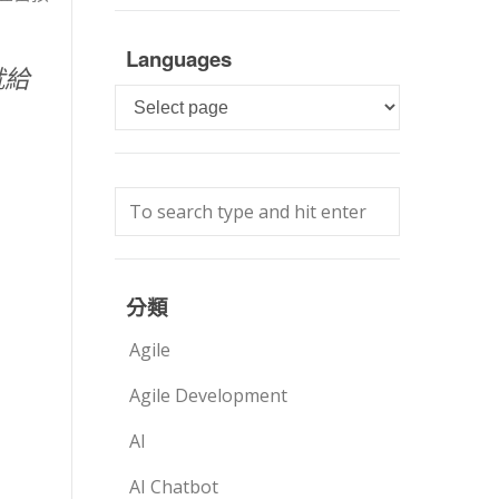
Languages
就給
Languages
分類
Agile
Agile Development
AI
AI Chatbot