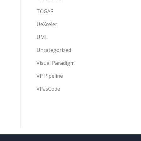
TOGAF
UeXceler
UML
Uncategorized
Visual Paradigm
VP Pipeline
VPasCode