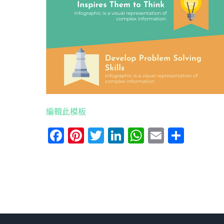
編輯此模板
Facebook
Pinterest
Twitter
LinkedIn
WhatsApp
Email
分
享