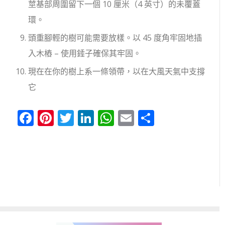
莖基部周圍留下一個 10 厘米（4 英寸）的未覆蓋
環。
頭重腳輕的樹可能需要放樣。以 45 度角牢固地插
入木樁 – 使用錘子確保其牢固。
現在在你的樹上系一條領帶，以在大風天氣中支撐
它
Facebook
Pinterest
Twitter
LinkedIn
WhatsApp
Email
分
享