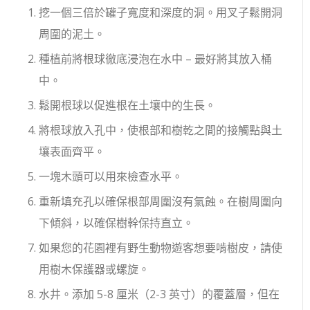
挖一個三倍於罐子寬度和深度的洞。用叉子鬆開洞
周圍的泥土。
種植前將根球徹底浸泡在水中 – 最好將其放入桶
中。
鬆開根球以促進根在土壤中的生長。
將根球放入孔中，使根部和樹乾之間的接觸點與土
壤表面齊平。
一塊木頭可以用來檢查水平。
重新填充孔以確保根部周圍沒有氣蝕。在樹周圍向
下傾斜，以確保樹幹保持直立。
如果您的花園裡有野生動物遊客想要啃樹皮，請使
用樹木保護器或螺旋。
水井。添加 5-8 厘米（2-3 英寸）的覆蓋層，但在