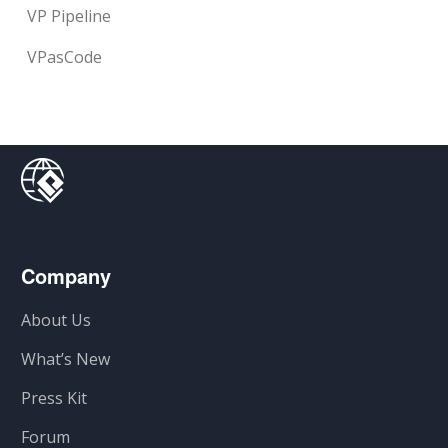
VP Pipeline
VPasCode
Company
About Us
What’s New
Press Kit
Forum