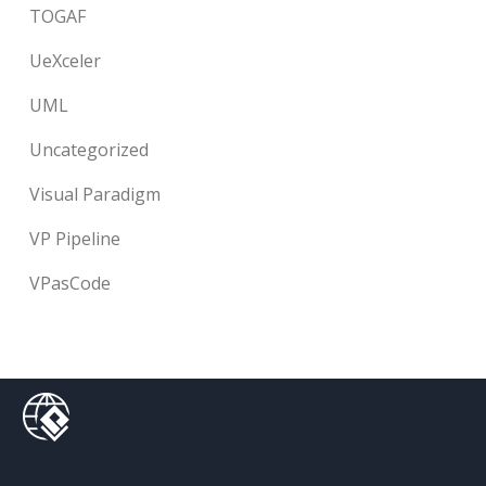
TOGAF
UeXceler
UML
Uncategorized
Visual Paradigm
VP Pipeline
VPasCode