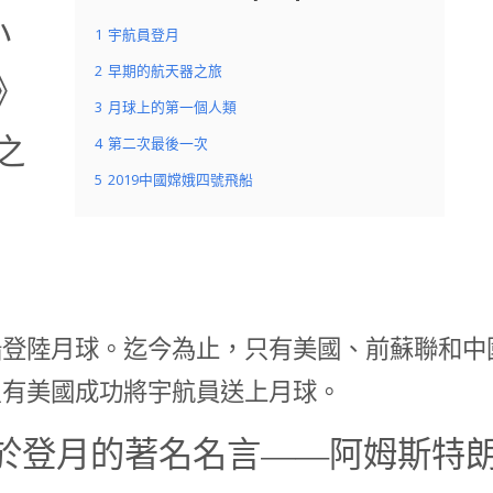
小
1
宇航員登月
2
早期的航天器之旅
》
3
月球上的第一個人類
之
4
第二次最後一次
5
2019中國嫦娥四號飛船
船登陸月球。迄今為止，只有美國、前蘇聯和中
只有美國成功將宇航員送上月球。
關於登月的著名名言——阿姆斯特