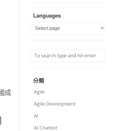
Languages
Languages
分類
國成
Agile
Agile Development
AI
朗
AI Chatbot