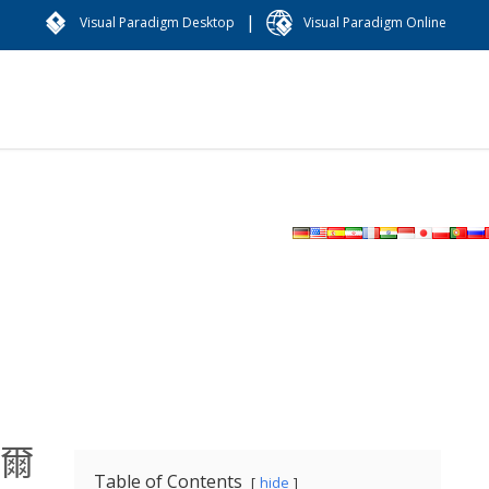
|
Visual Paradigm Desktop
Visual Paradigm Online
凡爾
Table of Contents
hide