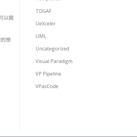
TOGAF
可以開
UeXceler
UML
您的想
Uncategorized
Visual Paradigm
VP Pipeline
VPasCode