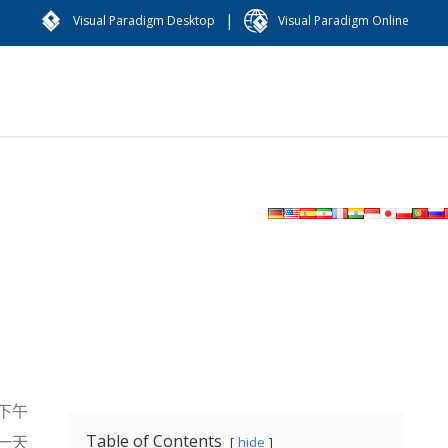
|
Visual Paradigm Desktop
Visual Paradigm Online
下午
Table of Contents
一天
hide