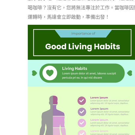
喝咖啡？沒有它，您將無法專注於工作。當咖啡因
運轉時，馬達會立即啟動，準備出發！