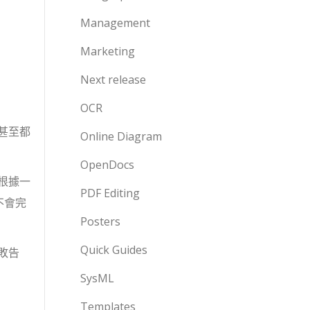
Management
Marketing
Next release
OCR
甚至都
Online Diagram
OpenDocs
根據一
PDF Editing
不會完
Posters
Quick Guides
敗告
SysML
Templates