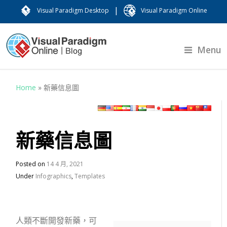
|
Visual Paradigm Desktop
Visual Paradigm Online
Menu
Home
»
新藥信息圖
新藥信息圖
Posted on
14 4 月, 2021
Under
Infographics
,
Templates
人類不斷開發新藥，可