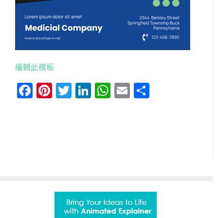
編輯此模板
Facebook
Pinterest
Twitter
LinkedIn
WhatsApp
Email
分
享