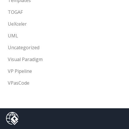
Templates
TOGAF
UeXceler
UML
Uncategorized
Visual Paradigm
VP Pipeline
VPasCode