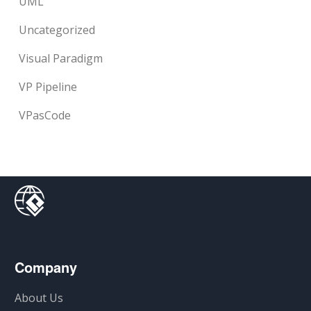
UML
Uncategorized
Visual Paradigm
VP Pipeline
VPasCode
Company
About Us