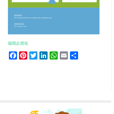
編輯此模板
Facebook
Pinterest
Twitter
LinkedIn
WhatsApp
Email
分
享