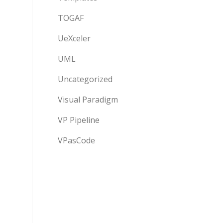
TOGAF
UeXceler
UML
Uncategorized
Visual Paradigm
VP Pipeline
VPasCode