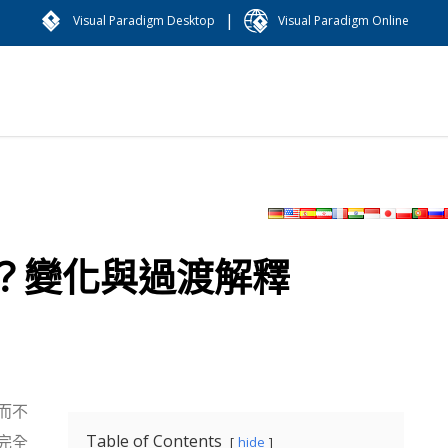
|
Visual Paradigm Desktop
Visual Paradigm Online
？變化與過渡解釋
而不
Table of Contents
完全
hide