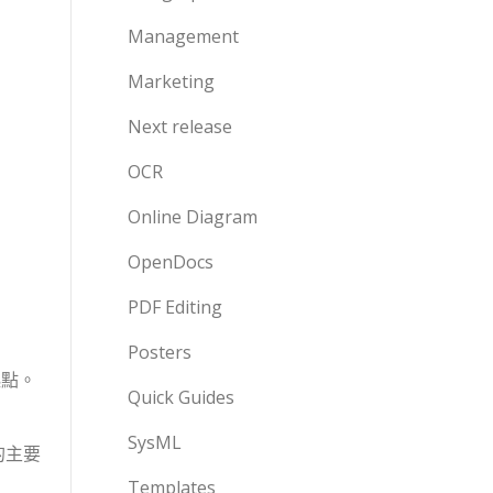
Management
Marketing
Next release
OCR
Online Diagram
OpenDocs
PDF Editing
Posters
起點。
Quick Guides
SysML
的主要
Templates