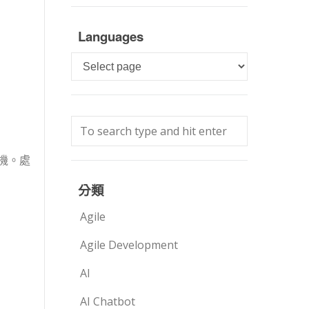
Languages
Languages
機。處
分類
Agile
Agile Development
AI
AI Chatbot