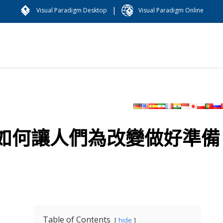
|
Visual Paradigm Desktop
Visual Paradigm Online
如何讓人們為改變做好準備
Table of Contents
hide