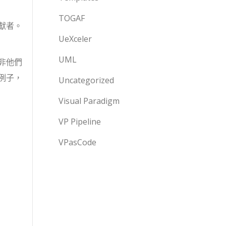
TOGAF
獻者。
UeXceler
UML
非他們
例子，
Uncategorized
Visual Paradigm
VP Pipeline
VPasCode