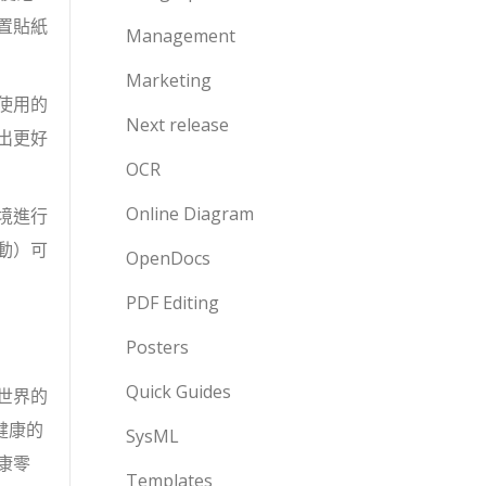
置貼紙
Management
Marketing
使用的
Next release
出更好
OCR
Online Diagram
境進行
動）可
OpenDocs
PDF Editing
Posters
Quick Guides
世界的
健康的
SysML
康零
Templates