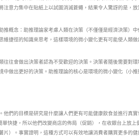
將注意力集中在貼紙上以試圖消滅蒼蠅，結果令人驚訝的是，放
助推概念：助推理論家考慮人類在決策（不僅僅是經濟決策）中
思維捷徑的知識來思考，這樣環境的微小變化更有可能使人類做
類往往會做出決策者認為不受歡迎的決策。決策者隨後需要對環
境中做出更好的決策。助推理論的核心是環境的微小變化（小推
。他們的目標是研究是什麼讓人們更有可能健康飲食並進行真實
”簡單快捷，所以他們改變商店的佈局（促銷），在收銀台上放上
薯片）。事實證明，這種方式可以有效地讓消費者購買更多的健