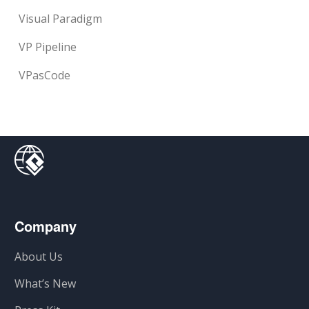
Visual Paradigm
VP Pipeline
VPasCode
Company
About Us
What’s New