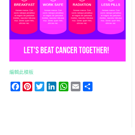
編輯此模板
Facebook
Pinterest
Twitter
LinkedIn
WhatsApp
Email
分
享