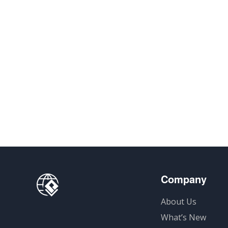
Company
About Us
What’s New