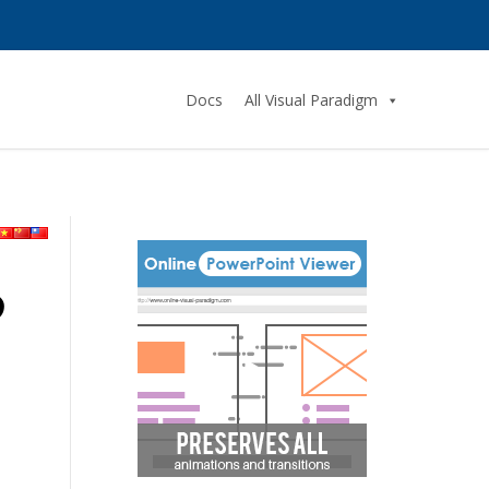
Docs
All Visual Paradigm
め