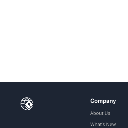
Company
About Us
What’s New