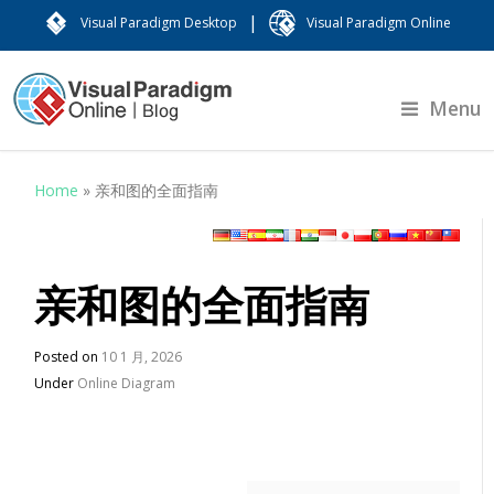
|
Visual Paradigm Desktop
Visual Paradigm Online
Menu
Home
»
亲和图的全面指南
亲和图的全面指南
Posted on
10 1 月, 2026
Under
Online Diagram