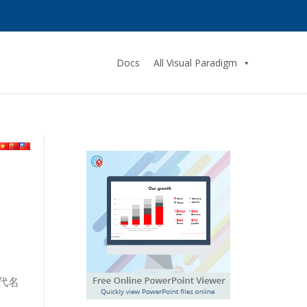
Docs
All Visual Paradigm
代名