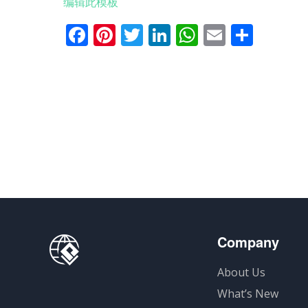
编辑此模板
Facebook
Pinterest
Twitter
LinkedIn
WhatsApp
Email
分
享
Company
About Us
What’s New