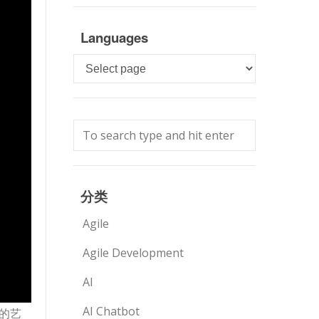
Languages
Languages
分类
Agile
Agile Development
AI
AI Chatbot
叹的艺