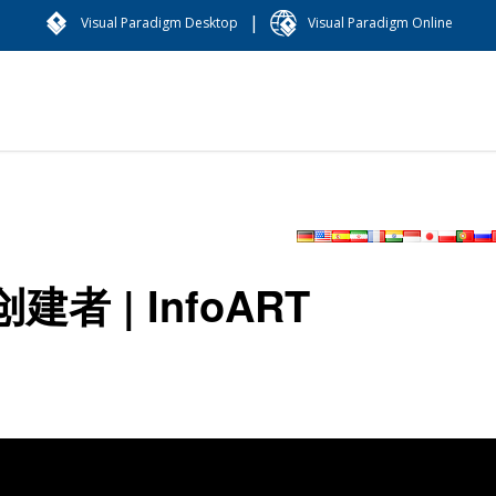
|
Visual Paradigm Desktop
Visual Paradigm Online
 | InfoART