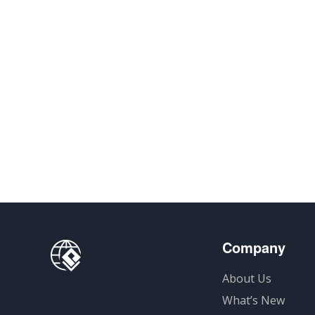
Company
About Us
What’s New