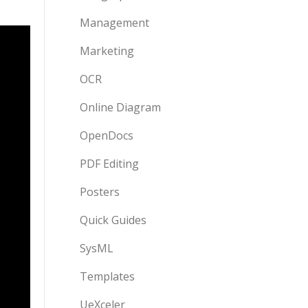
Management
Marketing
OCR
Online Diagram
OpenDocs
PDF Editing
Posters
Quick Guides
SysML
Templates
UeXceler