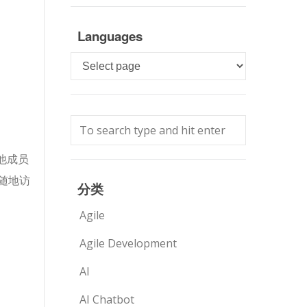
Languages
Languages
他成员
随地访
分类
Agile
Agile Development
AI
AI Chatbot