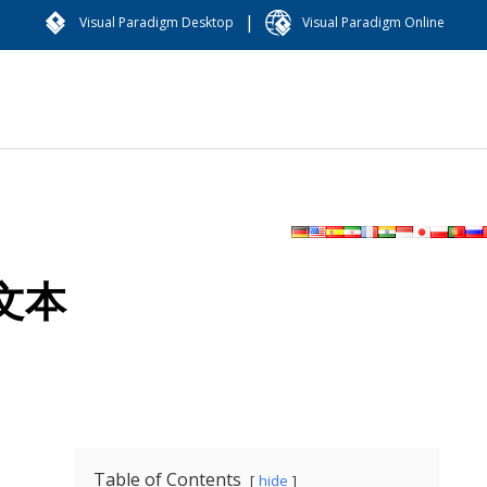
|
Visual Paradigm Desktop
Visual Paradigm Online
文本
Table of Contents
hide