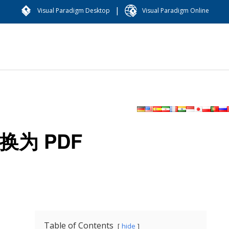
|
Visual Paradigm Desktop
Visual Paradigm Online
换为 PDF
Table of Contents
hide