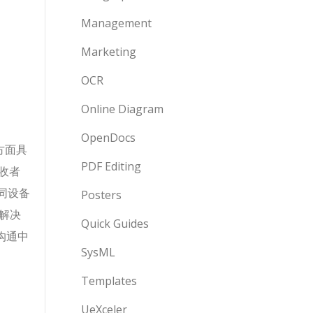
Management
Marketing
OCR
Online Diagram
OpenDocs
果方面具
PDF Editing
接收者
同设备
Posters
解决
Quick Guides
沟通中
SysML
Templates
UeXceler