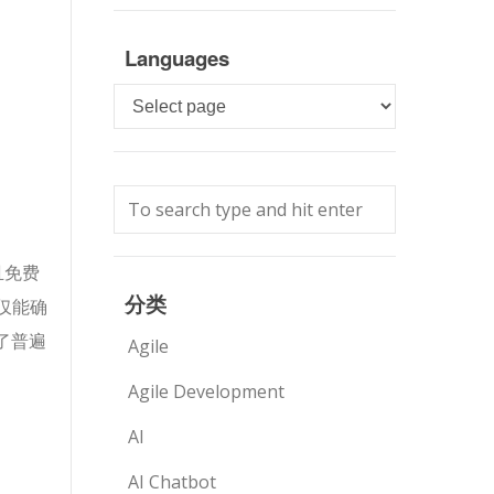
Languages
Languages
且免费
分类
仅能确
了普遍
Agile
Agile Development
AI
AI Chatbot