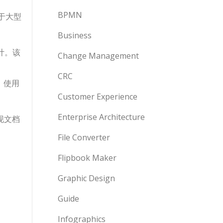
BPMN
对于大型
Business
设计。该
Change Management
CRC
，使用
Customer Experience
Enterprise Architecture
现文档
File Converter
Flipbook Maker
Graphic Design
Guide
Infographics