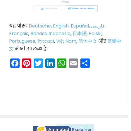
यह पोस्ट
Deutsche
,
English
,
Español
,
فارسی
,
Français
,
Bahasa Indonesia
,
日本語
,
Polski
,
Portuguese
,
Ру́сский
,
Việt Nam
,
简体中文
और
繁體中
文
में भी उपलब्ध है।
Facebook
Pinterest
Twitter
LinkedIn
WhatsApp
Email
Share