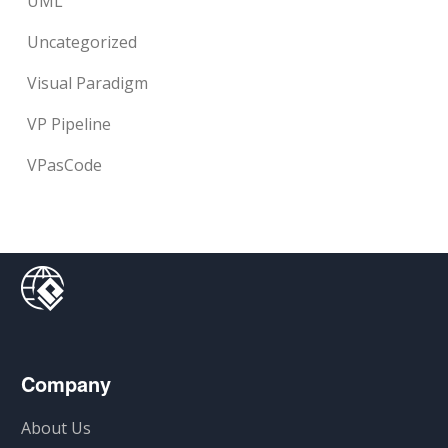
UML
Uncategorized
Visual Paradigm
VP Pipeline
VPasCode
Company
About Us