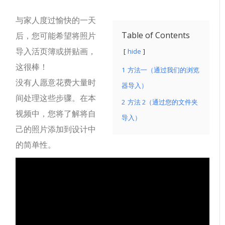
与家人度过愉快的一天
Table of Contents
后，您可能希望将照片
导入活页簿或拼贴画，
hide
这很棒！
1
方法一（通过我们的浏览
没有人愿意花费大量时
器导入）
间处理这些步骤。在本
2
方法 2（通过您的文件夹
视频中，您将了解将自
导入）
己的照片添加到设计中
的简单性。