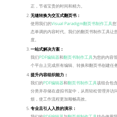
正，节省宝贵的时间和精力。
无缝转换为交互式翻页书：
使用我们的
Visual Paradigm翻页书制作工具
您
态单调的内容时代。我们的翻页书制作工具让
度。
一站式解决方案：
我们
PDF编辑器
和
翻页书制作工具
为您的内容
个平台上完成所有编辑、转换和翻页书创建任
提升内容组织能力：
我们的
PDF编辑器
和
翻页书制作工具
该组合包
分类并存储在虚拟书架中，从而轻松管理并访
烦，使工作流程更加顺畅高效。
专业且引人入胜的演示：
我们的
PDF编辑器
与
翻页书制作工具
结合使用