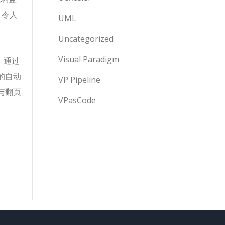
且令人
UML
Uncategorized
Visual Paradigm
。通过
的自动
VP Pipeline
与翻页
VPasCode