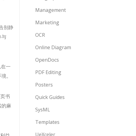
Management
Marketing
告别静
OCR
参与
Online Diagram
OpenDocs
以在一
PDF Editing
环境。
Posters
翻页书
Quick Guides
索的麻
SysML
Templates
UeXceler
或利益