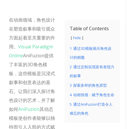
在动画领域，角色设计
Table of Contents
在塑造叙事和吸引观众
方面起着至关重要的作
hide
用。
Visual Paradigm
1
通过3D模板揭示角色设
Online
AniFuzion提供
计的精髓
了丰富的3D角色模
2
通过定制实现富有表现力
板，这些模板是沉浸式
的叙事
叙事和创意表达的基
3
探索多样的角色原型
石。让我们深入探讨角
4
动画情感：赋予角色生命
色设计的艺术，并了解
5
通过AniFuzion打造令人
如何
AniFuzion
其动态
难忘的角色
模板使创作者能够以独
特而引人入胜的方式赋