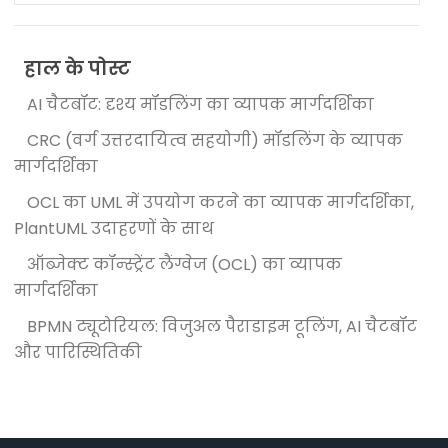
हाल के पोस्ट
AI चैटबॉट: दृश्य मॉडलिंग का व्यापक मार्गदर्शिका
CRC (वर्ग उत्तरदायित्व सहयोगी) मॉडलिंग के व्यापक
मार्गदर्शिका
OCL का UML में उपयोग करने का व्यापक मार्गदर्शिका,
PlantUML उदाहरणों के साथ
ऑब्जेक्ट कॉन्स्ट्रेंट लैंग्वेज (OCL) का व्यापक
मार्गदर्शिका
BPMN ट्यूटोरियल: विजुअल पैराडाइम टूलिंग, AI चैटबॉट
और पारिस्थितिकी