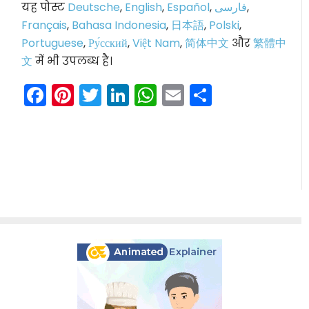
यह पोस्ट
Deutsche
,
English
,
Español
,
فارسی
,
Français
,
Bahasa Indonesia
,
日本語
,
Polski
,
Portuguese
,
Ру́сский
,
Việt Nam
,
简体中文
और
繁體中
文
में भी उपलब्ध है।
Facebook
Pinterest
Twitter
LinkedIn
WhatsApp
Email
Share