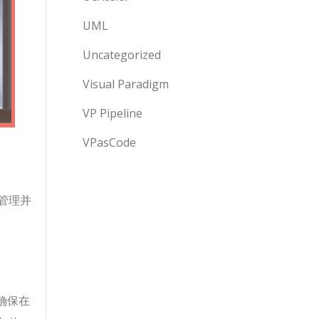
UML
Uncategorized
Visual Paradigm
VP Pipeline
VPasCode
管理并
确保在