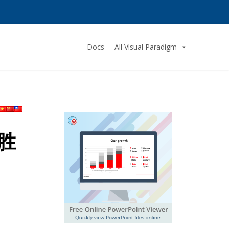
Docs
All Visual Paradigm
胜