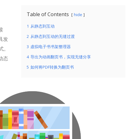
Table of Contents
hide
1
从静态到互动
读
2
从静态到互动的无缝过渡
具发
3
虚拟电子书书架整理器
式。
4
导出为动画翻页书，实现无缝分享
动态
5
如何将PDF转换为翻页书