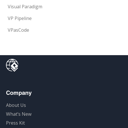
Visual Paradigm
VP Pipeline
VPasCode
Company
About Us
What’s New
Press Kit