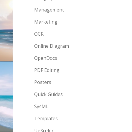
Management
Marketing
OCR
Online Diagram
OpenDocs
PDF Editing
Posters
Quick Guides
SysML
Templates
UeXceler