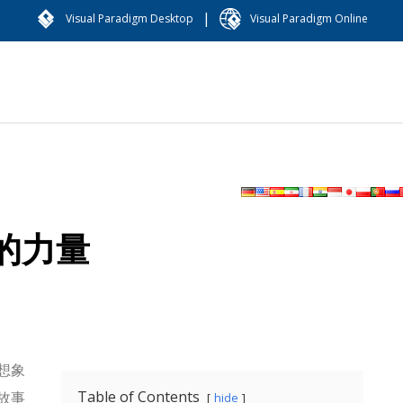
|
Visual Paradigm Desktop
Visual Paradigm Online
的力量
想象
Table of Contents
故事
hide