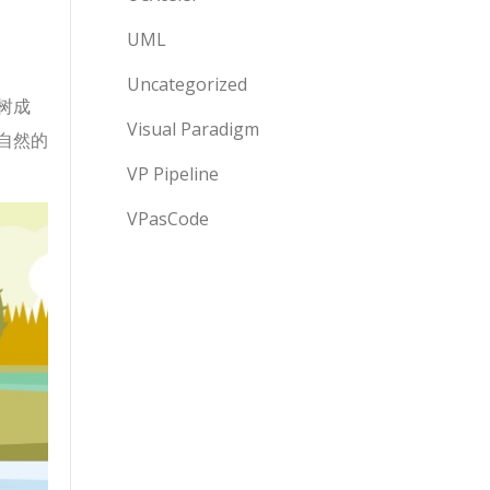
UML
Uncategorized
树成
Visual Paradigm
自然的
VP Pipeline
VPasCode