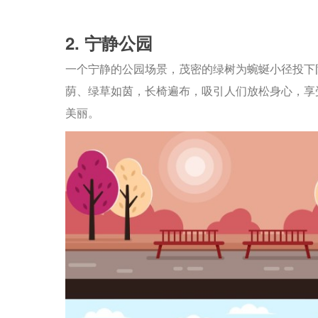
2. 宁静公园
一个宁静的公园场景，茂密的绿树为蜿蜒小径投下
荫、绿草如茵，长椅遍布，吸引人们放松身心，享
美丽。