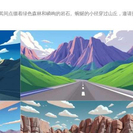
其间点缀着绿色森林和嶙峋的岩石。蜿蜒的小径穿过山丘，邀请