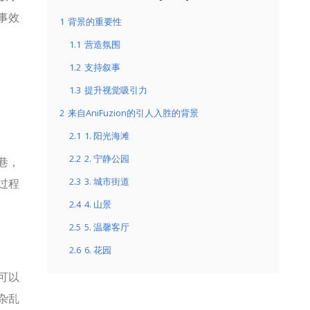
事效
1
背景的重要性
1.1
营造氛围
1.2
支持叙事
1.3
提升视觉吸引力
2
来自AniFuzion的引人入胜的背景
2.1
1. 阳光海滩
2.2
2. 宁静公园
巷，
2.3
3. 城市街道
过程
2.4
4. 山景
2.5
5. 温馨客厅
2.6
6. 花园
可以
杂乱