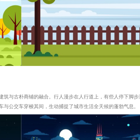
建筑与古朴商铺的融合。行人漫步在人行道上，有些人停下脚步
车与公交车穿梭其间，生动捕捉了城市生活全天候的蓬勃气息。