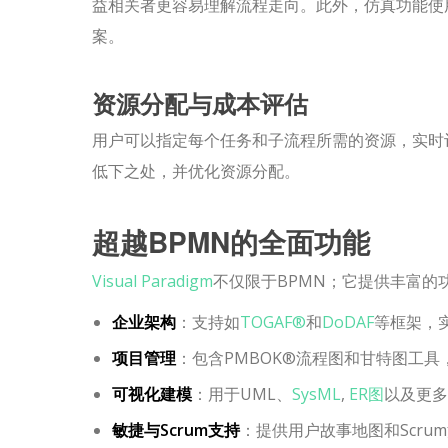
益相关者更容易理解流程走向。此外，仿真功能使
案。
资源分配与成本评估
用户可以指定每个任务和子流程所需的资源，实时
低下之处，并优化资源分配。
超越BPMN的全面功能
Visual Paradigm
不仅限于BPMN；它提供丰富的
企业架构
：支持如
TOGAF®
和
DoDAF
等框架，
项目管理
：包含PMBOK®流程图和甘特图工
可视化建模
：用于UML、
SysML
,
ER图
以及更多
敏捷与Scrum支持
：提供用户故事地图和Scr