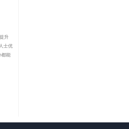
可提升
人士优
m都能