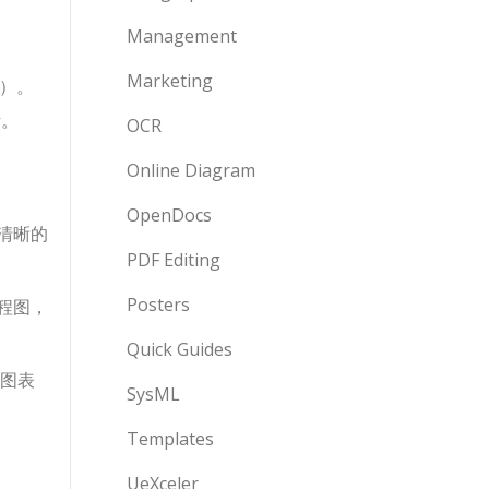
Management
Marketing
D）。
析。
OCR
Online Diagram
OpenDocs
清晰的
PDF Editing
Posters
流程图，
Quick Guides
图表
SysML
Templates
UeXceler