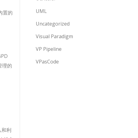
UML
内置的
Uncategorized
Visual Paradigm
VP Pipeline
PD
VPasCode
管理的
队和利