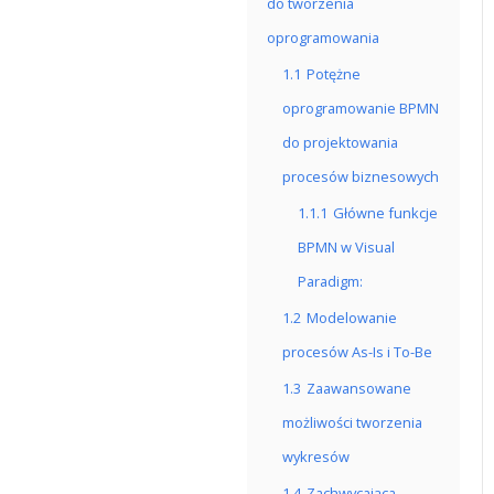
do tworzenia
oprogramowania
1.1
Potężne
oprogramowanie BPMN
do projektowania
procesów biznesowych
1.1.1
Główne funkcje
BPMN w Visual
Paradigm:
1.2
Modelowanie
procesów As-Is i To-Be
1.3
Zaawansowane
możliwości tworzenia
wykresów
1.4
Zachwycająca