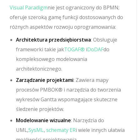
Visual Paradigm
nie jest ograniczony do BPMN;
oferuje szeroką gamę funkcji dostosowanych do
różnych aspektów rozwoju oprogramowania:
Architektura przedsiębiorstwa
: Obsługuje
frameworki takie jak
TOGAF®
i
DoDAF
do
kompleksowego modelowania
architektonicznego.
Zarządzanie projektami
: Zawiera mapy
procesów PMBOK® i narzędzia do tworzenia
wykresów Gantta wspomagające skuteczne
śledzenie projektów.
Modelowanie wizualne
: Narzędzia do
UML,
SysML
,
schematy ER
i wiele innych ułatwia
możliwości projektowania.