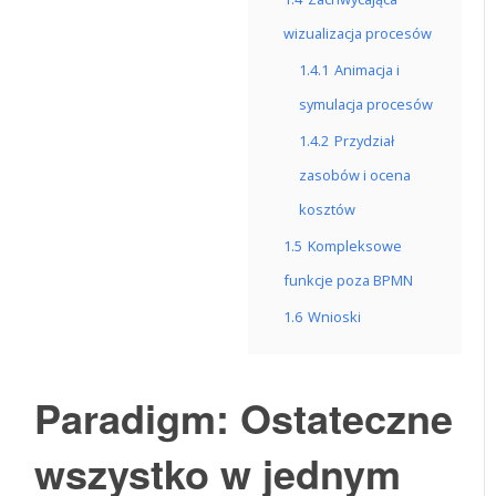
wizualizacja procesów
1.4.1
Animacja i
symulacja procesów
1.4.2
Przydział
zasobów i ocena
kosztów
1.5
Kompleksowe
funkcje poza BPMN
1.6
Wnioski
Paradigm: Ostateczne
wszystko w jednym