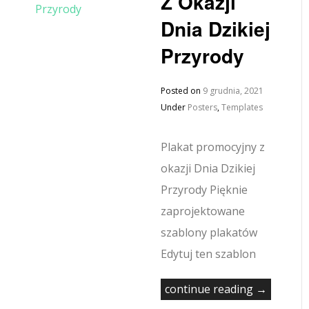
Z Okazji
Dnia Dzikiej
Przyrody
Posted on
9 grudnia, 2021
Under
Posters
,
Templates
Plakat promocyjny z
okazji Dnia Dzikiej
Przyrody Pięknie
zaprojektowane
szablony plakatów
Edytuj ten szablon
continue reading →