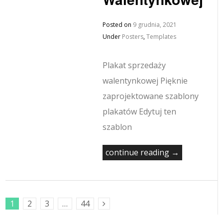
Posted on
9 grudnia, 2021
Under
Posters
,
Templates
Plakat sprzedaży
walentynkowej Pięknie
zaprojektowane szablony
plakatów Edytuj ten
szablon
continue reading →
1
2
3
…
44
Next Posts