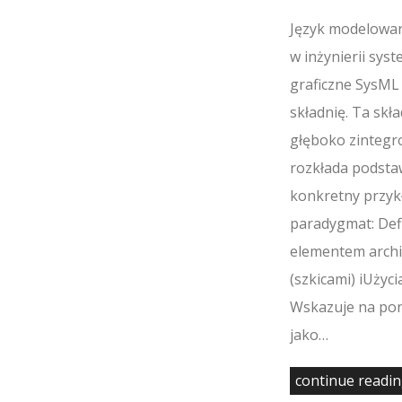
Język modelowan
w inżynierii sy
graficzne SysML
składnię. Ta skł
głęboko zintegr
rozkłada podstaw
konkretny przyk
paradygmat: Def
elementem archit
(szkicami) iUży
Wskazuje na pono
jako…
continue readi