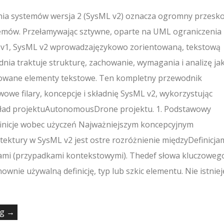
ia systemów wersja 2 (SysML v2) oznacza ogromny przesk
stemów. Przełamywając sztywne, oparte na UML ograniczenia
 v1, SysML v2 wprowadzajęzykowo zorientowaną, tekstową
adnia traktuje strukturę, zachowanie, wymagania i analizę ja
owane elementy tekstowe. Ten kompletny przewodnik
owe filary, koncepcje i składnię SysML v2, wykorzystując
ład projektuAutonomousDrone projektu. 1. Podstawowy
inicje wobec użyczeń Najważniejszym koncepcyjnym
ektury w SysML v2 jest ostre rozróżnienie międzyDefinicja
ciami (przypadkami kontekstowymi). Thedef słowa kluczowego
wnie używalną definicję, typ lub szkic elementu. Nie istniej
ng →