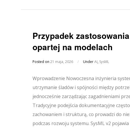
Przypadek zastosowania
opartej na modelach
Posted on
21 maja, 2026
/
Under
AI
,
SysML
Wprowadzenie Nowoczesna inżynieria system
utrzymanie śladów i spójności między potrz
jednocześnie zarządzając zagadnieniami prz
Tradycyjne podejścia dokumentacyjne częst
zachowaniem i strukturą, co prowadzi do nie
podczas rozwoju systemu. SysML v2 pojawia 