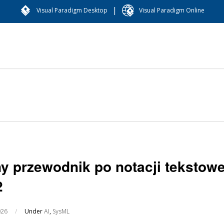
|
Visual Paradigm Desktop
Visual Paradigm Online
y przewodnik po notacji tekstowe
2
026
/
Under
AI
,
SysML