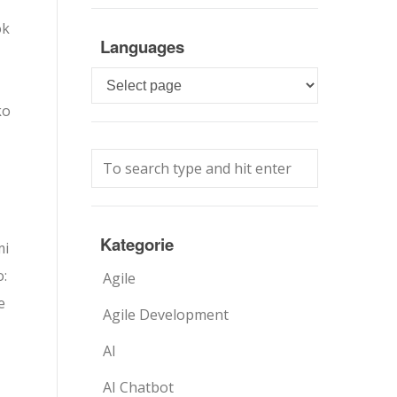
ok
Languages
Languages
ko
Kategorie
mi
:
Agile
e
Agile Development
AI
AI Chatbot