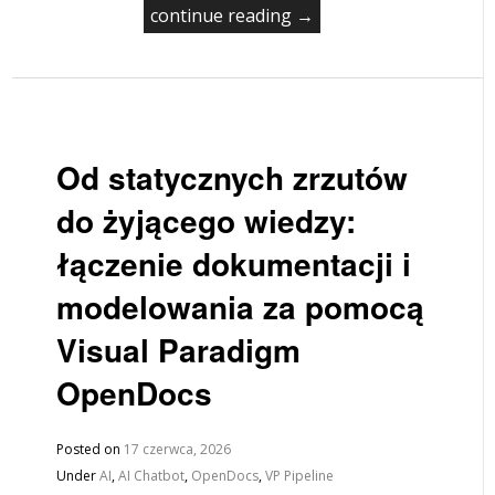
continue reading →
Od statycznych zrzutów
do żyjącego wiedzy:
łączenie dokumentacji i
modelowania za pomocą
Visual Paradigm
OpenDocs
Posted on
17 czerwca, 2026
Under
AI
,
AI Chatbot
,
OpenDocs
,
VP Pipeline