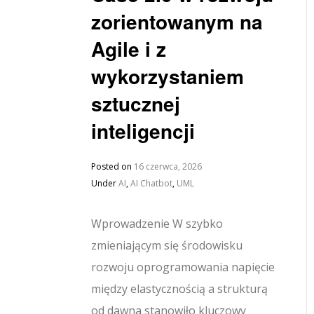
zorientowanym na
Agile i z
wykorzystaniem
sztucznej
inteligencji
Posted on
16 czerwca, 2026
Under
AI
,
AI Chatbot
,
UML
Wprowadzenie W szybko
zmieniającym się środowisku
rozwoju oprogramowania napięcie
między elastycznością a strukturą
od dawna stanowiło kluczowy