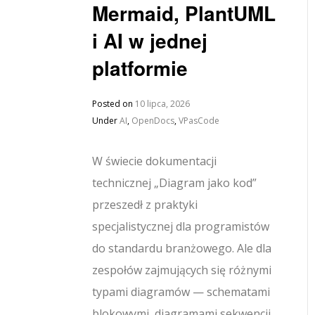
Mermaid, PlantUML
i AI w jednej
platformie
Posted on
10 lipca, 2026
Under
AI
,
OpenDocs
,
VPasCode
W świecie dokumentacji
technicznej „Diagram jako kod”
przeszedł z praktyki
specjalistycznej dla programistów
do standardu branżowego. Ale dla
zespołów zajmujących się różnymi
typami diagramów — schematami
blokowymi, diagramami sekwencji,