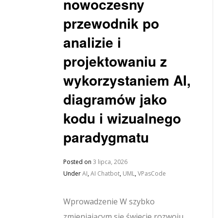
nowoczesny
przewodnik po
analizie i
projektowaniu z
wykorzystaniem AI,
diagramów jako
kodu i wizualnego
paradygmatu
Posted on
3 lipca, 2026
Under
AI
,
AI Chatbot
,
UML
,
VPasCode
Wprowadzenie W szybko
zmieniającym się świecie rozwoju