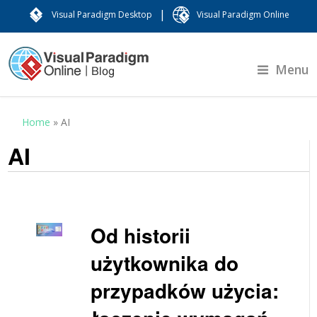
|
Visual Paradigm Desktop
Visual Paradigm Online
Menu
Home
»
AI
AI
Od historii
użytkownika do
przypadków użycia: