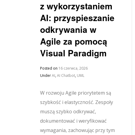
z wykorzystaniem
AI: przyspieszanie
odkrywania w
Agile za pomocą
Visual Paradigm
Posted on
16 czerwca, 2026
Under
AI
,
AI Chatbot
,
UML
W rozwoju Agile priorytetem są
szybkość i elastyczność. Zespoły
muszą szybko odkrywać,
dokumentować i weryfikować
wymagania, zachowując przy tym