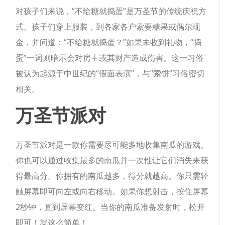
对孩子们来说，“不给糖就捣蛋”是万圣节的传统庆祝方
式。孩子们穿上服装，到各家各户索要糖果或偶尔现
金，并问道：“不给糖就捣蛋？”如果未收到礼物，“捣
蛋”一词则暗示会对房主或其财产造成伤害。这一习俗
被认为起源于中世纪的“假面表演”，与“索饼”习俗密切
相关。
万圣节派对
万圣节派对是一款你需要尽可能多地收集南瓜的游戏。
你也可以通过收集最多的南瓜并一次性让它们消失来获
得最高分。你拥有的南瓜越多，得分就越高。你只需轻
触屏幕即可向左或向右移动。如果你想射击，按住屏幕
2秒钟，直到屏幕变红。当你的南瓜准备发射时，松开
即可！就这么简单！