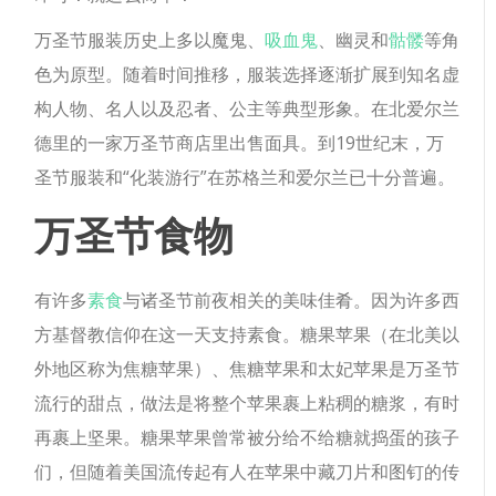
万圣节服装历史上多以魔鬼、
吸血鬼
、幽灵和
骷髅
等角
色为原型。随着时间推移，服装选择逐渐扩展到知名虚
构人物、名人以及忍者、公主等典型形象。在北爱尔兰
德里的一家万圣节商店里出售面具。到19世纪末，万
圣节服装和“化装游行”在苏格兰和爱尔兰已十分普遍。
万圣节食物
有许多
素食
与诸圣节前夜相关的美味佳肴。因为许多西
方基督教信仰在这一天支持素食。糖果苹果（在北美以
外地区称为焦糖苹果）、焦糖苹果和太妃苹果是万圣节
流行的甜点，做法是将整个苹果裹上粘稠的糖浆，有时
再裹上坚果。糖果苹果曾常被分给不给糖就捣蛋的孩子
们，但随着美国流传起有人在苹果中藏刀片和图钉的传