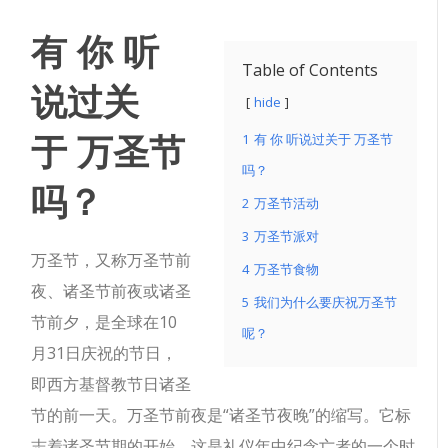
有
你
听
Table of Contents
说过
关
hide
于
万圣节
1
有 你 听说过关于 万圣节
吗？
吗？
2
万圣节活动
3
万圣节派对
万圣节，又称万圣节前
4
万圣节食物
夜、诸圣节前夜或诸圣
5
我们为什么要庆祝万圣节
节前夕，是全球在10
呢？
月31日庆祝的节日，
即西方基督教节日诸圣
节的前一天。万圣节前夜是“诸圣节夜晚”的缩写。它标
志着诸圣节期的开始，这是礼仪年中纪念亡者的一个时