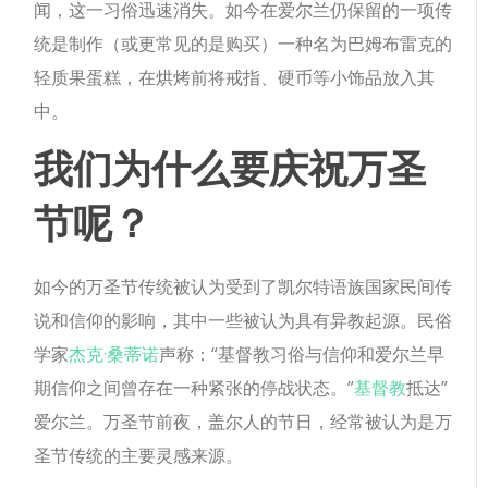
闻，这一习俗迅速消失。如今在爱尔兰仍保留的一项传
统是制作（或更常见的是购买）一种名为巴姆布雷克的
轻质果蛋糕，在烘烤前将戒指、硬币等小饰品放入其
中。
我们为什么要庆祝万圣
节呢？
如今的万圣节传统被认为受到了凯尔特语族国家民间传
说和信仰的影响，其中一些被认为具有异教起源。民俗
学家
杰克·桑蒂诺
声称：“基督教习俗与信仰和爱尔兰早
期信仰之间曾存在一种紧张的停战状态。”
基督教
抵达”
爱尔兰。万圣节前夜，盖尔人的节日，经常被认为是万
圣节传统的主要灵感来源。