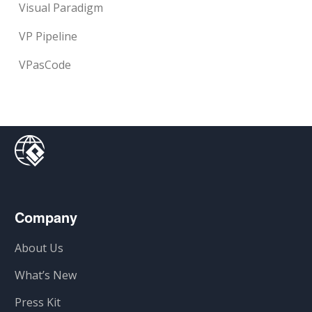
Visual Paradigm
VP Pipeline
VPasCode
Company
About Us
What’s New
Press Kit