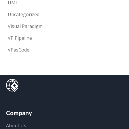
UML
Uncategorized
Visual Paradigm
VP Pipeline
VPasCode
Company
About Us