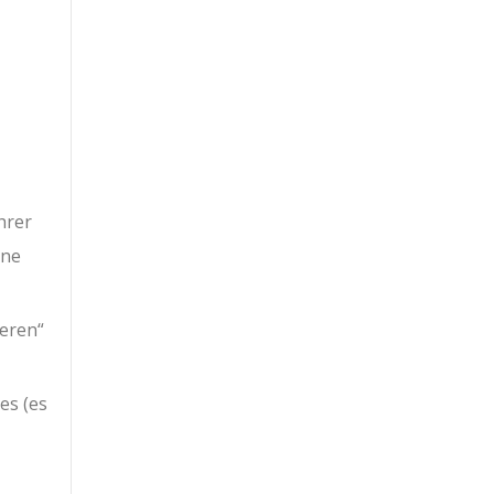
hrer
ine
ieren“
es (es