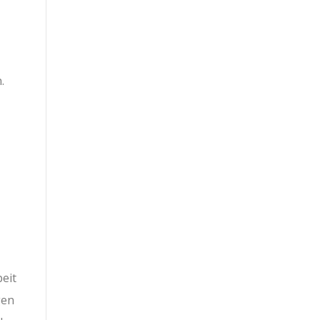
.
eit
gen