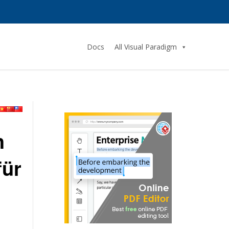
Docs
All Visual Paradigm
h
für