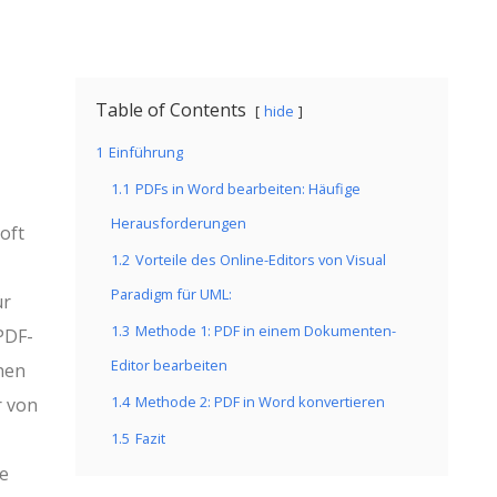
Table of Contents
hide
1
Einführung
1.1
PDFs in Word bearbeiten: Häufige
Herausforderungen
oft
1.2
Vorteile des Online-Editors von Visual
Paradigm für UML:
ür
1.3
Methode 1: PDF in einem Dokumenten-
PDF-
Editor bearbeiten
hen
1.4
Methode 2: PDF in Word konvertieren
r von
1.5
Fazit
ie