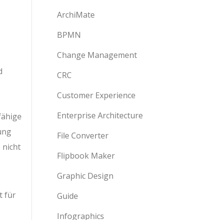
ArchiMate
BPMN
Change Management
d
CRC
Customer Experience
Enterprise Architecture
fähige
ung
File Converter
 nicht
Flipbook Maker
Graphic Design
 für
Guide
Infographics