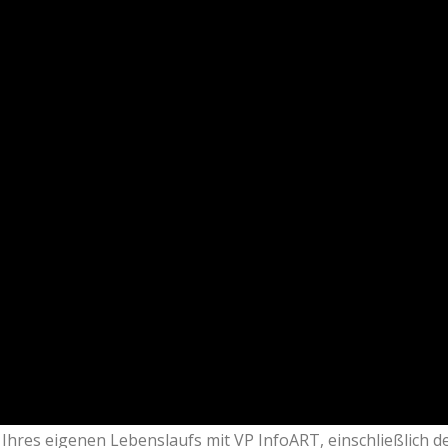
n Ihres eigenen Lebenslaufs mit VP InfoART, einschließlich d