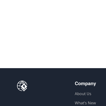
Company
About Us
What’s New