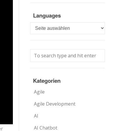
Languages
Languages
Kategorien
Agile
Agile Development
AI
AI Chatbot
er