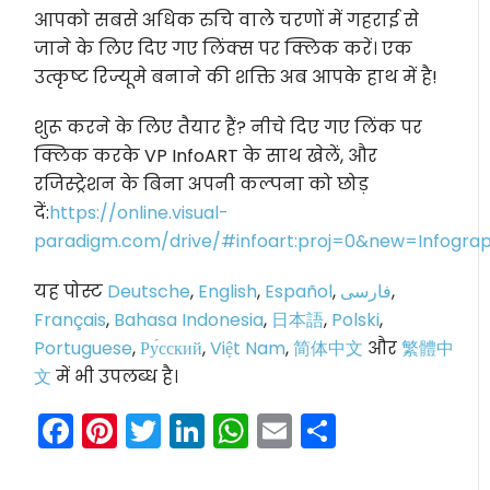
आपको सबसे अधिक रुचि वाले चरणों में गहराई से
जाने के लिए दिए गए लिंक्स पर क्लिक करें। एक
उत्कृष्ट रिज्यूमे बनाने की शक्ति अब आपके हाथ में है!
शुरू करने के लिए तैयार हैं? नीचे दिए गए लिंक पर
क्लिक करके VP InfoART के साथ खेलें, और
रजिस्ट्रेशन के बिना अपनी कल्पना को छोड़
दें:
https://online.visual-
paradigm.com/drive/#infoart:proj=0&new=Infograp
यह पोस्ट
Deutsche
,
English
,
Español
,
فارسی
,
Français
,
Bahasa Indonesia
,
日本語
,
Polski
,
Portuguese
,
Ру́сский
,
Việt Nam
,
简体中文
और
繁體中
文
में भी उपलब्ध है।
Facebook
Pinterest
Twitter
LinkedIn
WhatsApp
Email
Share