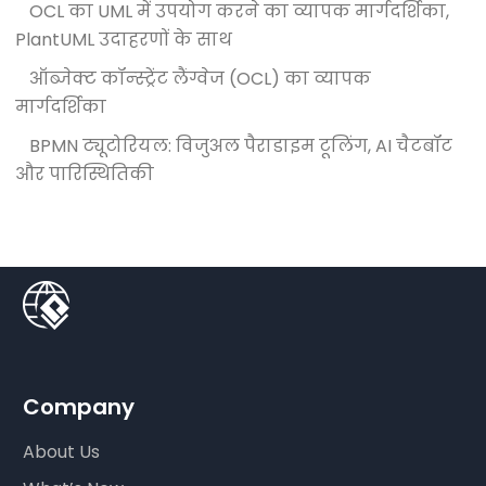
OCL का UML में उपयोग करने का व्यापक मार्गदर्शिका,
PlantUML उदाहरणों के साथ
ऑब्जेक्ट कॉन्स्ट्रेंट लैंग्वेज (OCL) का व्यापक
मार्गदर्शिका
BPMN ट्यूटोरियल: विजुअल पैराडाइम टूलिंग, AI चैटबॉट
और पारिस्थितिकी
Company
About Us